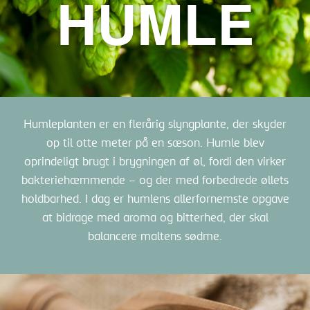
HUMLE
Humleplanten er en flerårig slyngplante, der skyder
op til otte meter på en sæson. Humle blev
oprindeligt brugt i brygningen af øl, fordi den virker
bakteriehæmmende – og der med forbedrede øllets
holdbarhed. I dag er humlens allerfornemste opgave
at bidrage med aroma og bitterhed, der skal
balancere maltens sødme.