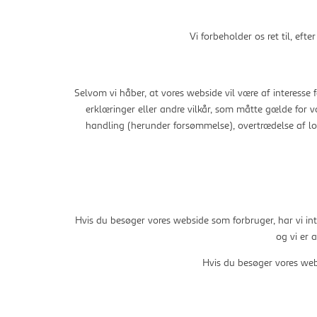
Vi forbeholder os ret til, eft
Selvom vi håber, at vores webside vil være af interesse f
erklæringer eller andre vilkår, som måtte gælde for v
handling (herunder forsømmelse), overtrædelse af lov
Hvis du besøger vores webside som forbruger, har vi inte
og vi er 
Hvis du besøger vores web