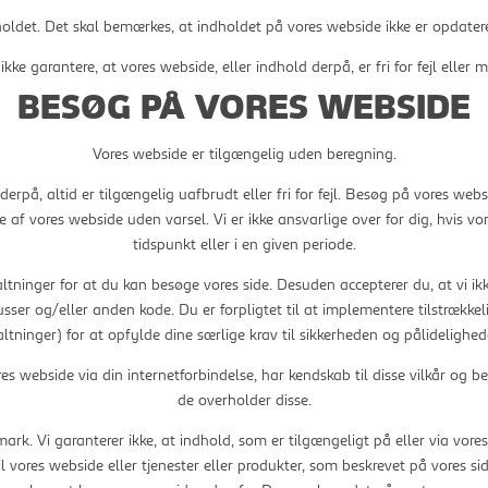
oldet. Det skal bemærkes, at indholdet på vores webside ikke er opdateret h
ikke garantere, at vores webside, eller indhold derpå, er fri for fejl eller 
BESØG PÅ VORES WEBSIDE
Vores webside er tilgængelig uden beregning.
erpå, altid er tilgængelig uafbrudt eller fri for fejl. Besøg på vores websi
 af vores webside uden varsel. Vi er ikke ansvarlige over for dig, hvis vo
tidspunkt eller i en given periode.
altninger for at du kan besøge vores side. Desuden accepterer du, at vi ik
sser og/eller anden kode. Du er forpligtet til at implementere tilstrækkel
ltninger) for at opfylde dine særlige krav til sikkerheden og pålidelighe
es webside via din internetforbindelse, har kendskab til disse vilkår og b
de overholder disse.
k. Vi garanterer ikke, at indhold, som er tilgængeligt på eller via vores 
l vores webside eller tjenester eller produkter, som beskrevet på vores si