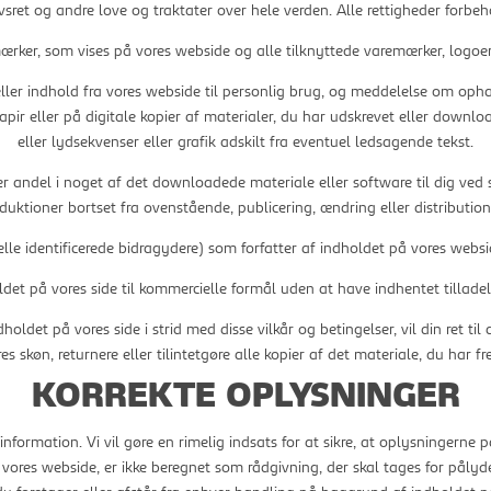
sret og andre love og traktater over hele verden. Alle rettigheder forbeh
remærker, som vises på vores webside og alle tilknyttede varemærker, logo
r indhold fra vores webside til personlig brug, og meddelelse om ophav
ir eller på digitale kopier af materialer, du har udskrevet eller download
eller lydsekvenser eller grafik adskilt fra eventuel ledsagende tekst.
ller andel i noget af det downloadede materiale eller software til dig v
ktioner bortset fra ovenstående, publicering, ændring eller distribution)
lle identificerede bidragydere) som forfatter af indholdet på vores websi
et på vores side til kommercielle formål uden at have indhentet tilladelse
oldet på vores side i strid med disse vilkår og betingelser, vil din ret til
res skøn, returnere eller tilintetgøre alle kopier af det materiale, du har fre
KORREKTE OPLYSNINGER
information. Vi vil gøre en rimelig indsats for at sikre, at oplysningerne
ores webside, er ikke beregnet som rådgivning, der skal tages for pålyden