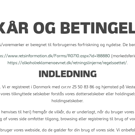
KÅR OG BETINGE
s/varemærker er beregnet til forbrugernes forfriskning og nydelse. De bø
ps://www.retsinformation.dk/Forms/R0710.aspx?id=188880
(markedsføri
https://alkoholreklamenaevnet.dk/retningslinjerne/regelsaettet/
.
INDLEDNING
Vi er registreret i Danmark med cvr.nr 25 50 83 86 og hjemsted på Veste
d vores tilknyttede selskaber forstås vores datterselskaber eller holdings
holdingselskaber.
 henvises til heri) fremgår de vilkår, du er underlagt, når du bruger vores
g af vores side omfatter tilgang, browsing eller registrering til brug af vo
bruger vores webside, da de gælder for din brug af vores side. Vi anbefale