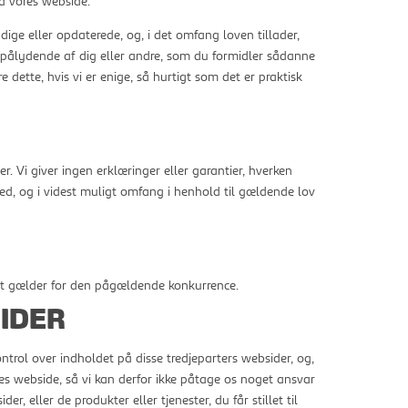
å vores webside.
ndige eller opdaterede, og, i det omfang loven tillader,
 pålydende af dig eller andre, som du formidler sådanne
 dette, hvis vi er enige, så hurtigt som det er praktisk
. Vi giver ingen erklæringer eller garantier, hverken
hed, og i videst muligt omfang i henhold til gældende lov
fikt gælder for den pågældende konkurrence.
IDER
kontrol over indholdet på disse tredjeparters websider, og,
ores webside, så vi kan derfor ikke påtage os noget ansvar
, eller de produkter eller tjenester, du får stillet til