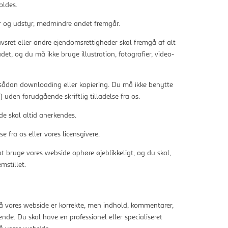
oldes.
er og udstyr, medmindre andet fremgår.
sret eller andre ejendomsrettigheder skal fremgå af alt
et, og du må ikke bruge illustration, fotografier, video-
ed sådan downloading eller kopiering. Du må ikke benytte
 uden forudgående skriftlig tilladelse fra os.
de skal altid anerkendes.
 fra os eller vores licensgivere.
 at bruge vores webside ophøre øjeblikkeligt, og du skal,
mstillet.
 på vores webside er korrekte, men indhold, kommentarer,
de. Du skal have en professionel eller specialiseret