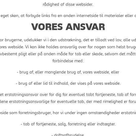
rådighed af disse websider.
er eget skøn, at forbyde links fra en anden internetside til materialer elle
VORES ANSVAR
or brugerne, udelukker vi i den udstrækning, det er tilladt ved lov, alle u
ores webside. Vi kan ikke holdes ansvarlig over for nogen som helst brug
bestemt pligt eller på anden måde for tab eller skade, selvom det måtte 
forbindelse med:
- brug af, eller manglende brug af, vores webside, eller
- brug af eller lid til indhold, der vises på vores webside.
t erstatningsansvar over for dig for eventuel tabt fortjeneste, tab af for
alene erstatningsansvarlige for eventuelle tab, der med rimelighed er foru
side som forretningsbruger, har vi under ingen omstændigheder erstatnin
- tab af fortjeneste, salg, forretning eller indtægter.
- driftsafbrydelse.