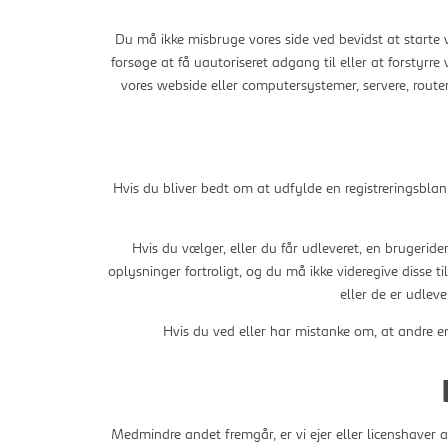
Du må ikke misbruge vores side ved bevidst at starte v
forsøge at få uautoriseret adgang til eller at forsty
vores webside eller computersystemer, servere, routere
Hvis du bliver bedt om at udfylde en registreringsblan
Hvis du vælger, eller du får udleveret, en brugeri
oplysninger fortroligt, og du må ikke videregive disse t
eller de er udleve
Hvis du ved eller har mistanke om, at andre en
Medmindre andet fremgår, er vi ejer eller licenshaver af