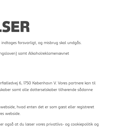
LSER
r indtages forsvarligt, og misbrug skal undgås.
ngsloven) samt Alkoholreklamenævnet
rfælledvej 6, 1750 København V. Vores partnere kan til
elskaber samt alle datterselskaber tilhørende sådanne
 webside, hvad enten det er som gæst eller registreret
res webside.
r også at du læser vores privatlivs- og cookiepolitik og