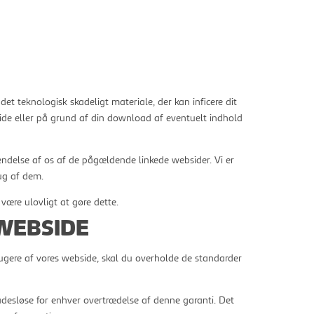
ndet teknologisk skadeligt materiale, der kan inficere dit
ide eller på grund af din download af eventuelt indhold
kendelse af os af de pågældende linkede websider. Vi er
rug af dem.
være ulovligt at gøre dette.
WEBSIDE
brugere af vores webside, skal du overholde de standarder
adesløse for enhver overtrædelse af denne garanti. Det