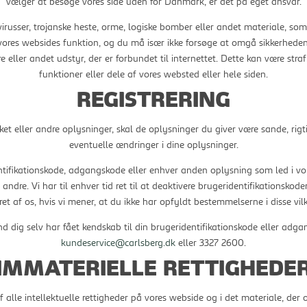
vælger at besøge vores side uden for Danmark, er det på eget ansvar.
irusser, trojanske heste, orme, logiske bomber eller andet materiale, so
rre vores websides funktion, og du må især ikke forsøge at omgå sikkerhe
 eller andet udstyr, der er forbundet til internettet. Dette kan være stra
funktioner eller dele af vores websted eller hele siden.
REGISTRERING
ket eller andre oplysninger, skal de oplysninger du giver være sande, ri
eventuelle ændringer i dine oplysninger.
dentifikationskode, adgangskode eller enhver anden oplysning som led i v
il andre. Vi har til enhver tid ret til at deaktivere brugeridentifikationsk
ret af os, hvis vi mener, at du ikke har opfyldt bestemmelserne i disse vil
d dig selv har fået kendskab til din brugeridentifikationskode eller adg
kundeservice@carlsberg.dk
eller 3327 2600.
IMMATERIELLE RETTIGHEDE
 alle intellektuelle rettigheder på vores webside og i det materiale, der 