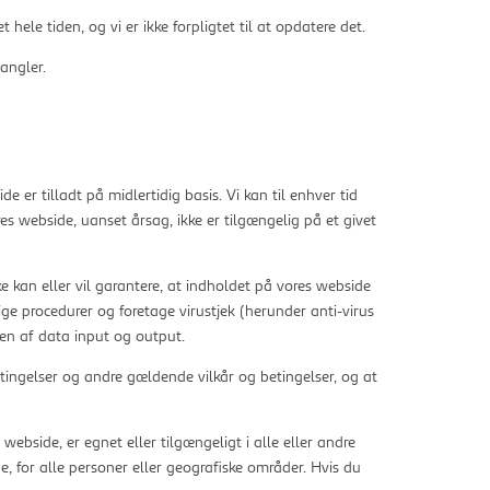
ele tiden, og vi er ikke forpligtet til at opdatere det.
mangler.
de er tilladt på midlertidig basis. Vi kan til enhver tid
res webside, uanset årsag, ikke er tilgængelig på et givet
ke kan eller vil garantere, at indholdet på vores webside
ige procedurer og foretage virustjek (herunder anti-virus
den af data input og output.
etingelser og andre gældende vilkår og betingelser, og at
webside, er egnet eller tilgængeligt i alle eller andre
de, for alle personer eller geografiske områder. Hvis du