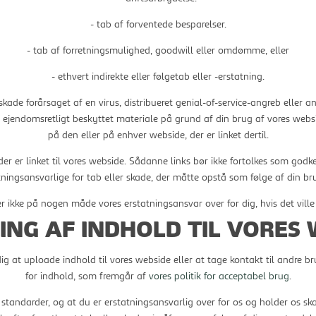
- tab af forventede besparelser.
- tab af forretningsmulighed, goodwill eller omdømme, eller
- ethvert indirekte eller følgetab eller -erstatning.
skade forårsaget af en virus, distribueret genial-of-service-angreb eller a
jendomsretligt beskyttet materiale på grund af din brug af vores webs
på den eller på enhver webside, der er linket dertil.
der er linket til vores webside. Sådanne links bør ikke fortolkes som god
tningsansvarlige for tab eller skade, der måtte opstå som følge af din b
r ikke på nogen måde vores erstatningsansvar over for dig, hvis det ville 
ING AF INDHOLD TIL VORES 
ig at uploade indhold til vores webside eller at tage kontakt til andre 
for indhold, som fremgår af
vores politik for acceptabel brug
.
 standarder, og at du er erstatningsansvarlig over for os og holder os sk