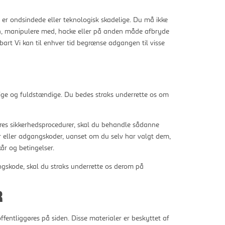
m er ondsindede eller teknologisk skadelige. Du må ikke
den, manipulere med, hacke eller på anden måde afbryde
fbart Vi kan til enhver tid begrænse adgangen til visse
gtige og fuldstændige. Du bedes straks underrette os om
ores sikkerhedsprocedurer, skal du behandle sådanne
oder eller adgangskoder, uanset om du selv har valgt dem,
kår og betingelser.
angskode, skal du straks underrette os derom på
R
offentliggøres på siden. Disse materialer er beskyttet af