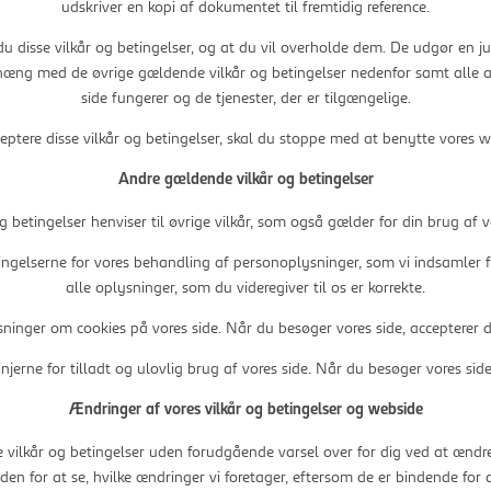
udskriver en kopi af dokumentet til fremtidig reference.
u disse vilkår og betingelser, og at du vil overholde dem. De udgør en j
æng med de øvrige gældende vilkår og betingelser nedenfor samt alle a
side fungerer og de tjenester, der er tilgængelige.
eptere disse vilkår og betingelser, skal du stoppe med at benytte vore
Andre gældende vilkår og betingelser
og betingelser henviser til øvrige vilkår, som også gælder for din brug af 
ingelserne for vores behandling af personoplysninger, som vi indsamler fra
alle oplysninger, som du videregiver til os er korrekte.
ninger om cookies på vores side. Når du besøger vores side, accepterer d
injerne for tilladt og ulovlig brug af vores side. Når du besøger vores sid
Ændringer af vores vilkår og betingelser og webside
sse vilkår og betingelser uden forudgående varsel over for dig ved at ænd
den for at se, hvilke ændringer vi foretager, eftersom de er bindende for d