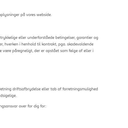
r oplysninger på vores webside.
dtrykkelige eller underforståede betingelser, garantier og
er, hverken i henhold til kontrakt, pga. skadevoldende
være påregneligt, der er opstået som følge af eller i
retning driftsafbrydelse eller tab af forretningsmulighed
dsigelige.
gsansvar over for dig for: