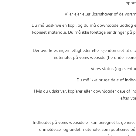
ophav
Vi er ejer eller licenshaver af de va
Du må udskrive én kopi, og du må downloade uddrag elle
kopieret materiale. Du må ikke foretage ændringer på pap
Der overføres ingen rettigheder eller ejendomsret til e
materialet på vores webside (herunder reprodu
Vores status (og eventue
Du må ikke bruge dele af indhold
Hvis du udskriver, kopierer eller downloader dele af indh
efter vo
Indholdet på vores webside er kun beregnet til generel 
anmeldelser og andet materiale, som publiceres på v