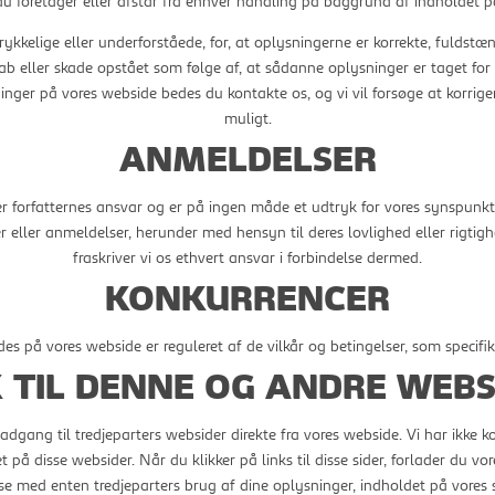
 du foretager eller afstår fra enhver handling på baggrund af indholdet p
rykkelige eller underforståede, for, at oplysningerne er korrekte, fuldstæ
b eller skade opstået som følge af, at sådanne oplysninger er taget for
nger på vores webside bedes du kontakte os, og vi vil forsøge at korrigere
muligt.
ANMELDELSER
r forfatternes ansvar og er på ingen måde et udtryk for vores synspunkter
r eller anmeldelser, herunder med hensyn til deres lovlighed eller rigtig
fraskriver vi os ethvert ansvar i forbindelse dermed.
KONKURRENCER
ldes på vores webside er reguleret af de vilkår og betingelser, som speci
K TIL DENNE OG ANDRE WEBS
ive adgang til tredjeparters websider direkte fra vores webside. Vi har ikke 
t på disse websider. Når du klikker på links til disse sider, forlader du v
 med enten tredjeparters brug af dine oplysninger, indholdet på vores sider