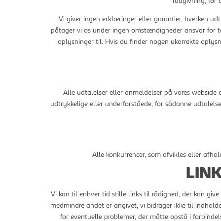
rådgivning, før
Vi giver ingen erklæringer eller garantier, hverken udt
påtager vi os under ingen omstændigheder ansvar for ta
oplysninger til. Hvis du finder nogen ukorrekte oplysni
Alle udtalelser eller anmeldelser på vores webside e
udtrykkelige eller underforståede, for sådanne udtalelse
Alle konkurrencer, som afvikles eller afho
LIN
Vi kan til enhver tid stille links til rådighed, der kan g
medmindre andet er angivet, vi bidrager ikke til indholde
for eventuelle problemer, der måtte opstå i forbindelse